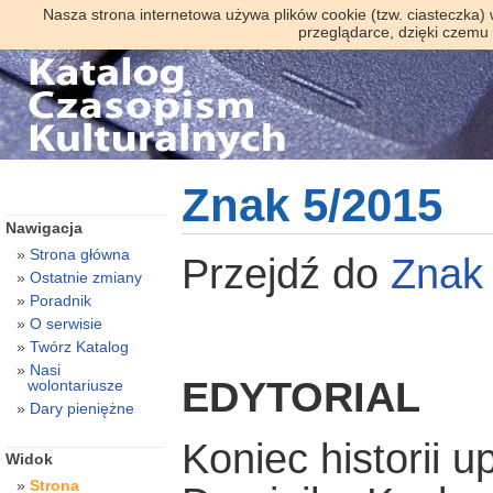
Nasza strona internetowa używa plików cookie (tzw. ciasteczka)
przeglądarce, dzięki czemu
Znak 5/2015
Nawigacja
Strona główna
Przejdź do
Znak
Ostatnie zmiany
Poradnik
O serwisie
Twórz Katalog
Nasi
EDYTORIAL
wolontariusze
Dary pieniężne
Koniec historii 
Widok
Strona