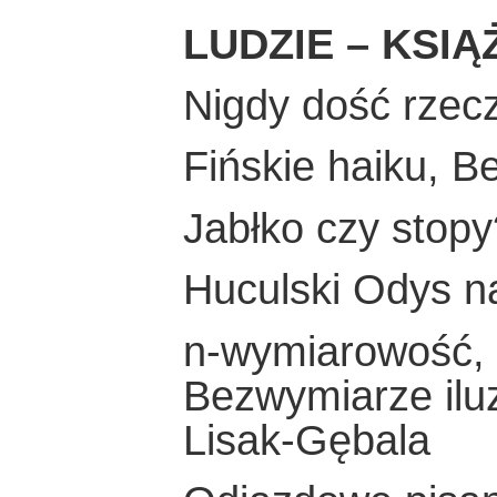
LUDZIE – KSIĄ
Nigdy dość rzecz
Fińskie haiku, 
Jabłko czy stopy
Huculski Odys n
n-wymiarowość, n
Bezwymiarze ilu
Lisak-Gębala