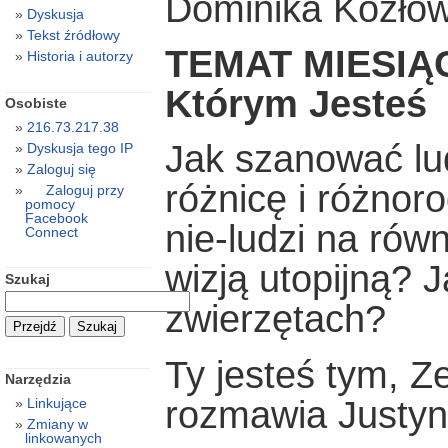
Dominika Kozło
Dyskusja
Tekst źródłowy
TEMAT MIESIĄC
Historia i autorzy
Którym Jesteś
Osobiste
216.73.217.38
Jak szanować lu
Dyskusja tego IP
Zaloguj się
różnicę i różnor
Zaloguj przy
pomocy
Facebook
nie-ludzi na rów
Connect
wizją utopijną? 
Szukaj
zwierzętach?
Ty jesteś tym, Z
Narzędzia
rozmawia Justyn
Linkujące
Zmiany w
linkowanych