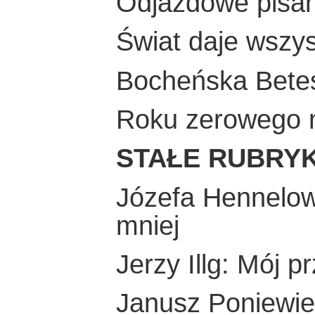
Odjazdowe pisani
Świat daje wszys
Bocheńska Betes
Roku zerowego ni
STAŁE RUBRYK
Józefa Hennelowa
mniej
Jerzy Illg: Mój pr
Janusz Poniewie