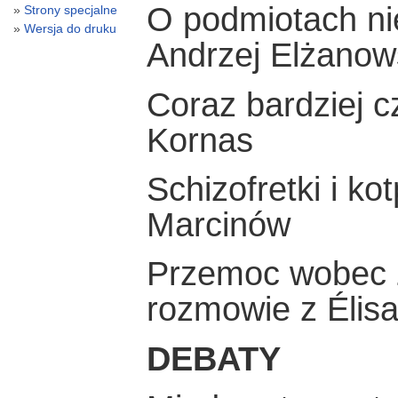
O podmiotach ni
Strony specjalne
Wersja do druku
Andrzej Elżanow
Coraz bardziej c
Kornas
Schizofretki i k
Marcinów
Przemoc wobec z
rozmowie z Élis
DEBATY