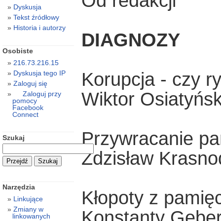
Od redakcji
Dyskusja
Tekst źródłowy
Historia i autorzy
DIAGNOZY
Osobiste
216.73.216.15
Korupcja - czy r
Dyskusja tego IP
Zaloguj się
Wiktor Osiatyńsk
Zaloguj przy
pomocy
Facebook
Connect
Przywracanie pam
Szukaj
Zdzisław Krasno
Narzędzia
Kłopoty z pamięc
Linkujące
Zmiany w
Konstanty Geber
linkowanych