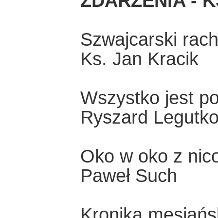
ZDARZENIA - K
Szwajcarski rac
Ks. Jan Kracik
Wszystko jest 
Ryszard Legutk
Oko w oko z nic
Paweł Such
Kronika mesjańs