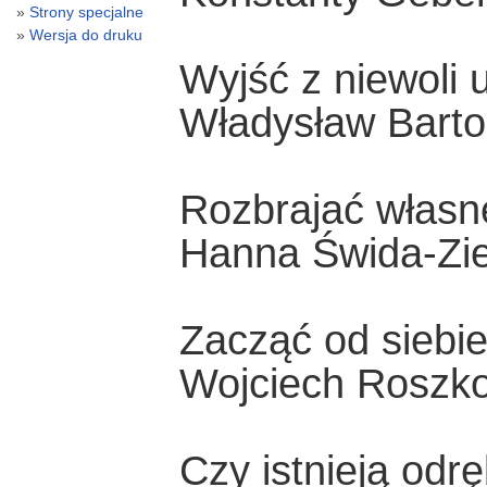
Strony specjalne
Wersja do druku
Wyjść z niewoli
Władysław Barto
Rozbrajać własn
Hanna Świda-Zi
Zacząć od siebi
Wojciech Roszk
Czy istnieją odr