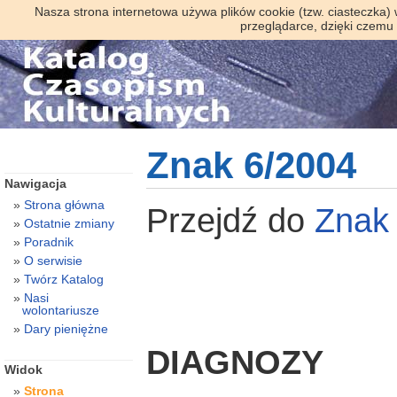
Nasza strona internetowa używa plików cookie (tzw. ciasteczka)
przeglądarce, dzięki czemu
Znak 6/2004
Nawigacja
Strona główna
Przejdź do
Zna
Ostatnie zmiany
Poradnik
O serwisie
Twórz Katalog
Nasi
wolontariusze
Dary pieniężne
DIAGNOZY
Widok
Strona