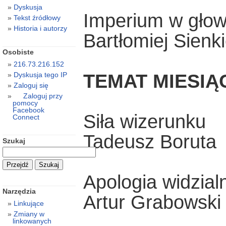
Dyskusja
Imperium w gło
Tekst źródłowy
Historia i autorzy
Bartłomiej Sienk
Osobiste
216.73.216.152
TEMAT MIESIĄ
Dyskusja tego IP
Zaloguj się
Zaloguj przy
pomocy
Facebook
Siła wizerunku
Connect
Tadeusz Boruta
Szukaj
Apologia widzial
Narzędzia
Artur Grabowski
Linkujące
Zmiany w
linkowanych