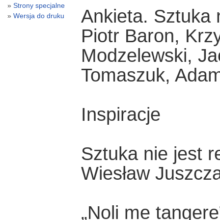
Strony specjalne
Ankieta. Sztuka 
Wersja do druku
Piotr Baron, Krz
Modzelewski, Jac
Tomaszuk, Ada
Inspiracje
Sztuka nie jest re
Wiesław Juszcza
„Noli me tangere