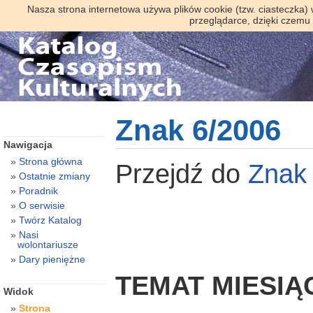
Nasza strona internetowa używa plików cookie (tzw. ciasteczka)
przeglądarce, dzięki czemu
Znak 6/2006
Nawigacja
Strona główna
Przejdź do
Zna
Ostatnie zmiany
Poradnik
O serwisie
Twórz Katalog
Nasi
wolontariusze
Dary pieniężne
TEMAT MIESIĄ
Widok
Strona