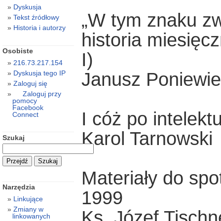
Dyskusja
„W tym znaku zw
Tekst źródłowy
Historia i autorzy
historia miesięc
Osobiste
I)
216.73.217.154
Janusz Poniewie
Dyskusja tego IP
Zaloguj się
Zaloguj przy
pomocy
Facebook
I cóż po intelek
Connect
Karol Tarnowski
Szukaj
Materiały do spo
Narzędzia
1999
Linkujące
Zmiany w
Ks. Józef Tischn
linkowanych