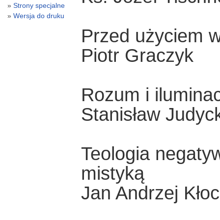
Strony specjalne
Wersja do druku
Przed użyciem w
Piotr Graczyk
Rozum i iluminac
Stanisław Judyck
Teologia negaty
mistyką
Jan Andrzej Kło