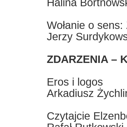
Halina Bortnows
Wołanie o sens:
Jerzy Surdykows
ZDARZENIA – K
Eros i logos
Arkadiusz Żychli
Czytajcie Elzen