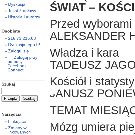
ŚWIAT – KOŚC
Dyskusja
Tekst źródłowy
Historia i autorzy
Przed wyborami 
Osobiste
ALEKSANDER 
216.73.216.63
Dyskusja tego IP
Władza i kara
Zaloguj się
Zaloguj przy
TADEUSZ JAGO
pomocy
Facebook
Connect
Kościół i statyst
Szukaj
JANUSZ PONIE
TEMAT MIESIĄ
Narzędzia
Linkujące
Mózg umiera pi
Zmiany w
linkowanych