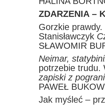
HALINA BORT
ZDARZENIA – K
Gorzkie prawdy.
Stanisławczyk
C
SŁAWOMIR BU
Neimar, statybin
potrzebie trudu.
zapiski z pogran
PAWEŁ BUKOW
Jak myśleć – pr