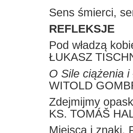
Sens śmierci, se
REFLEKSJE
Pod władzą kobi
ŁUKASZ TISCH
O Sile ciążenia i
WITOLD GOMB
Zdejmijmy opas
KS. TOMÁŠ HAL
Miejsca i znaki.