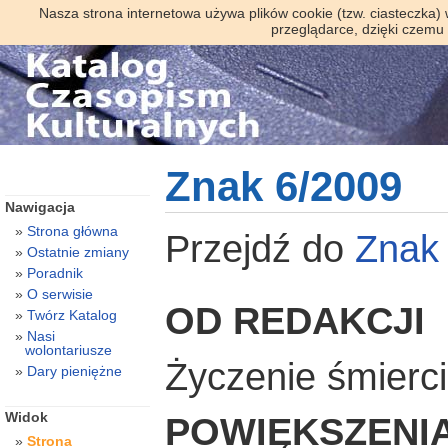
Nasza strona internetowa używa plików cookie (tzw. ciasteczka)
przeglądarce, dzięki czemu
Znak 6/2009
Nawigacja
Strona główna
Przejdź do
Znak
Ostatnie zmiany
Poradnik
O serwisie
OD REDAKCJI
Twórz Katalog
Nasi
wolontariusze
Życzenie śmierci
Dary pieniężne
Widok
POWIĘKSZENIA
Strona