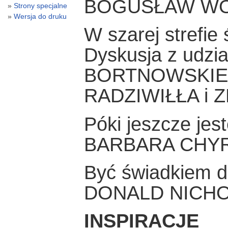
BOGUSŁAW WÓ
Strony specjalne
Wersja do druku
W szarej strefie 
Dyskusja z udz
BORTNOWSKIE
RADZIWIŁŁA i
Póki jeszcze je
BARBARA CHY
Być świadkiem d
DONALD NICH
INSPIRACJE