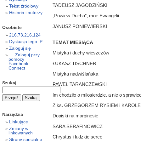
TADEUSZ JAGODZIŃSKI
Tekst źródłowy
Historia i autorzy
„Powiew Ducha”, moc Ewangelii
JANUSZ PONIEWIERSKI
Osobiste
216.73.216.124
Dyskusja tego IP
TEMAT MIESIĄCA
Zaloguj się
Mistyka i duchy wieszczów
Zaloguj przy
pomocy
ŁUKASZ TISCHNER
Facebook
Connect
Mistyka nadwiślańska
Szukaj
PAWEŁ TARANCZEWSKI
Im chodziło o miłosierdzie, a nie o sprawie
Z ks. GRZEGORZEM RYSIEM i KAROLEM T
Narzędzia
Dopiski na marginesie
Linkujące
SARA SERAFINOWICZ
Zmiany w
linkowanych
Chrystus i ludzkie serce
Strony specjalne