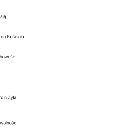
sją
 do Kościoła
chowość
in Żyła
wolności