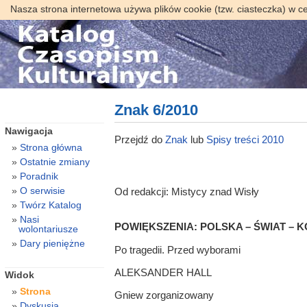
Nasza strona internetowa używa plików cookie (tzw. ciasteczka) w c
Znak 6/2010
Nawigacja
Przejdź do
Znak
lub
Spisy treści 2010
Strona główna
Ostatnie zmiany
Poradnik
O serwisie
Od redakcji: Mistycy znad Wisły
Twórz Katalog
Nasi
POWIĘKSZENIA: POLSKA – ŚWIAT – 
wolontariusze
Dary pieniężne
Po tragedii. Przed wyborami
ALEKSANDER HALL
Widok
Strona
Gniew zorganizowany
Dyskusja