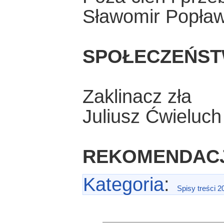
Sławomir Popław
SPOŁECZEŃST
Zaklinacz zła
Juliusz Ćwieluch
REKOMENDAC
Kategoria
:
Spisy treści 2