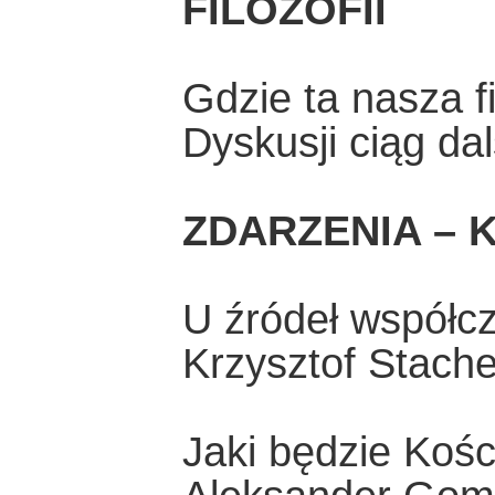
FILOZOFII
Gdzie ta nasza fi
Dyskusji ciąg da
ZDARZENIA – K
U źródeł współc
Krzysztof Stach
Jaki będzie Kości