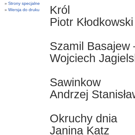
Strony specjalne
Król
Wersja do druku
Piotr Kłodkowski
Szamil Basajew 
Wojciech Jagiels
Sawinkow
Andrzej Stanisł
Okruchy dnia
Janina Katz