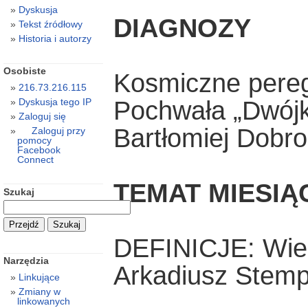
Dyskusja
DIAGNOZY
Tekst źródłowy
Historia i autorzy
Osobiste
Kosmiczne pereg
216.73.216.115
Pochwała „Dwójk
Dyskusja tego IP
Zaloguj się
Bartłomiej Dobro
Zaloguj przy
pomocy
Facebook
Connect
TEMAT MIESIĄ
Szukaj
DEFINICJE: Wiek 
Narzędzia
Arkadiusz Stemp
Linkujące
Zmiany w
linkowanych