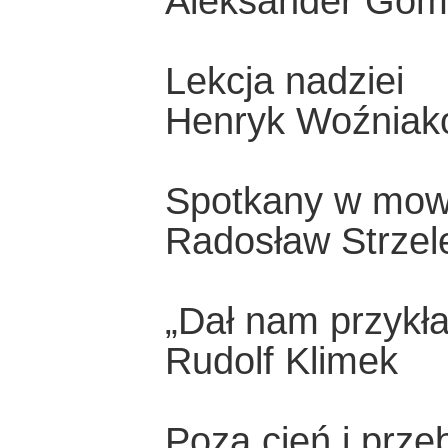
Aleksander Gom
Lekcja nadziei
Henryk Woźniak
Spotkany w mow
Radosław Strzel
„Dał nam przykł
Rudolf Klimek
Poza cień i prze