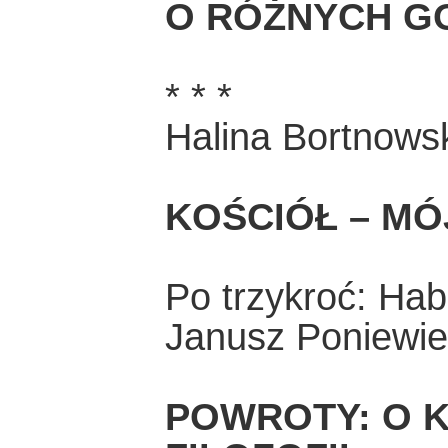
O RÓŻNYCH G
* * *
Halina Bortnows
KOŚCIÓŁ – MÓ
Po trzykroć: H
Janusz Poniewie
POWROTY: O K