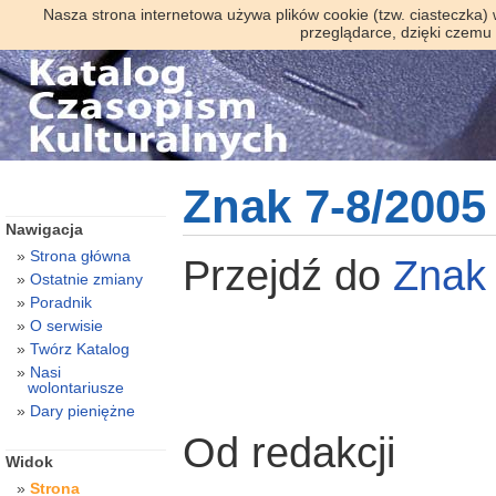
Nasza strona internetowa używa plików cookie (tzw. ciasteczka)
przeglądarce, dzięki czemu
Znak 7-8/2005
Nawigacja
Strona główna
Przejdź do
Zna
Ostatnie zmiany
Poradnik
O serwisie
Twórz Katalog
Nasi
wolontariusze
Dary pieniężne
Od redakcji
Widok
Strona