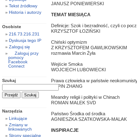
JANUSZ PONIEWIERSKI
Tekst źródłowy
Historia i autorzy
TEMAT MIESIĄCA
Definicje: Szok i bezradność, czyli co poc
Osobiste
KRZYSZTOF ŁOZIŃSKI
216.73.216.231
Dyskusja tego IP
Chiński optymizm
Zaloguj się
Z KRZYSZTOFEM GAWLIKOWSKIM
rozmawia Marcin Żyła
Zaloguj przy
pomocy
Facebook
Wejście Smoka
Connect
WOJCIECH LUBOWIECKI
Szukaj
Prawa człowieka w państwie neokomunis
ERPIN ZHANG
Meandry religii i polityki w Chinach
ROMAN MALEK SVD
Narzędzia
Państwo Środka od środka
Linkujące
AGNIESZKA SZATKOWSKA-MALAK
Zmiany w
linkowanych
INSPIRACJE
Strony specjalne