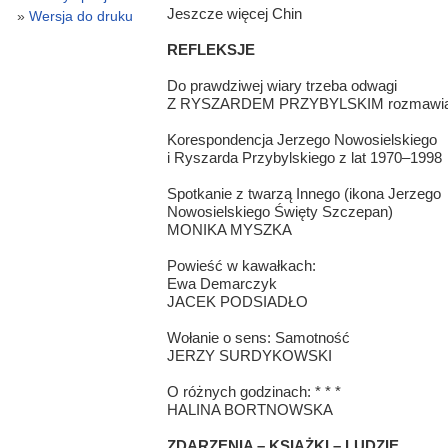
Jeszcze więcej Chin
Wersja do druku
REFLEKSJE
Do prawdziwej wiary trzeba odwagi
Z RYSZARDEM PRZYBYLSKIM rozmawia K
Korespondencja Jerzego Nowosielskiego
i Ryszarda Przybylskiego z lat 1970–1998
Spotkanie z twarzą Innego (ikona Jerzego
Nowosielskiego Święty Szczepan)
MONIKA MYSZKA
Powieść w kawałkach:
Ewa Demarczyk
JACEK PODSIADŁO
Wołanie o sens: Samotność
JERZY SURDYKOWSKI
O różnych godzinach: * * *
HALINA BORTNOWSKA
ZDARZENIA – KSIAŻKI – LUDZIE