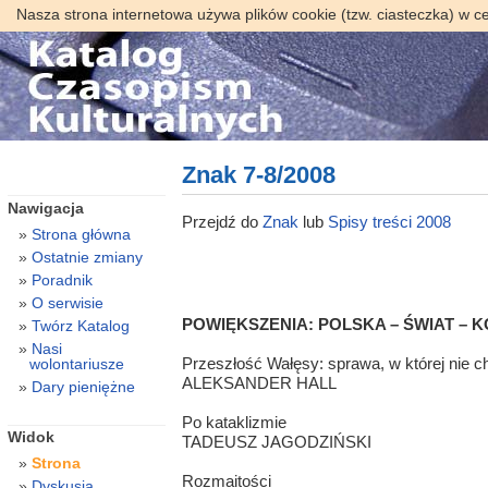
Nasza strona internetowa używa plików cookie (tzw. ciasteczka) w c
Znak 7-8/2008
Nawigacja
Przejdź do
Znak
lub
Spisy treści 2008
Strona główna
Ostatnie zmiany
Poradnik
O serwisie
POWIĘKSZENIA: POLSKA – ŚWIAT – 
Twórz Katalog
Nasi
Przeszłość Wałęsy: sprawa, w której nie c
wolontariusze
ALEKSANDER HALL
Dary pieniężne
Po kataklizmie
Widok
TADEUSZ JAGODZIŃSKI
Strona
Rozmaitości
Dyskusja