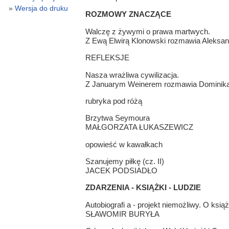
Wersja do druku
ROZMOWY ZNACZĄCE
Walczę z żywymi o prawa martwych.
Z Ewą Elwirą Klonowski rozmawia Aleksa
REFLEKSJE
Nasza wrażliwa cywilizacja.
Z Januarym Weinerem rozmawia Dominika
rubryka pod różą
Brzytwa Seymoura
MAŁGORZATA ŁUKASZEWICZ
opowieść w kawałkach
Szanujemy piłkę (cz. II)
JACEK PODSIADŁO
ZDARZENIA - KSIĄŻKI - LUDZIE
Autobiografi a - projekt niemożliwy. O ks
SŁAWOMIR BURYŁA