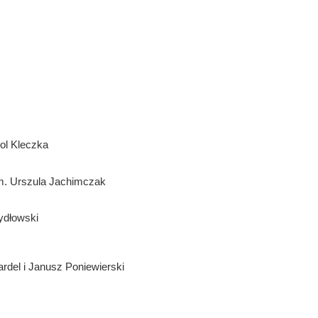
rol Kleczka
m. Urszula Jachimczak
ydłowski
del i Janusz Poniewierski