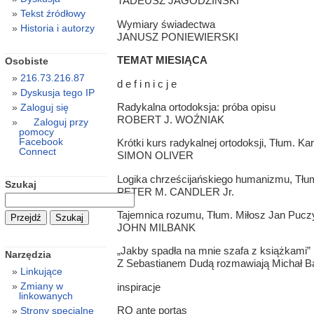
TADEUSZ JAGODZIŃSKI
Tekst źródłowy
Wymiary świadectwa
Historia i autorzy
JANUSZ PONIEWIERSKI
TEMAT MIESIĄCA
Osobiste
216.73.216.87
d e f i n i c j e
Dyskusja tego IP
Radykalna ortodoksja: próba opisu
Zaloguj się
ROBERT J. WOŹNIAK
Zaloguj przy
pomocy
Facebook
Krótki kurs radykalnej ortodoksji, Tłum. Ka
Connect
SIMON OLIVER
Logika chrześcijańskiego humanizmu, Tłu
Szukaj
PETER M. CANDLER Jr.
Tajemnica rozumu, Tłum. Miłosz Jan Pucz
JOHN MILBANK
„Jakby spadła na mnie szafa z książkami”
Narzędzia
Z Sebastianem Dudą rozmawiają Michał Bar
Linkujące
Zmiany w
inspiracje
linkowanych
RO ante portas
Strony specjalne