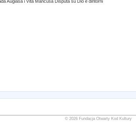
da Augiasa i Vita Mancusa Disputa su Dio e dintorni
© 2026 Fundacja Otwarty Kod Kultury