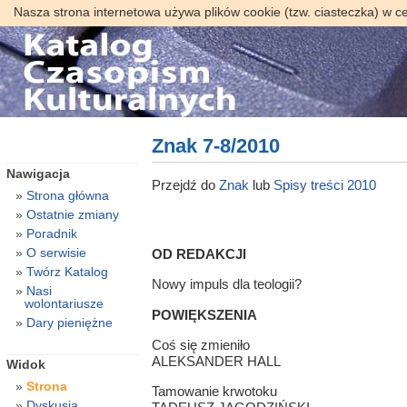
Nasza strona internetowa używa plików cookie (tzw. ciasteczka) w c
Znak 7-8/2010
Nawigacja
Przejdź do
Znak
lub
Spisy treści 2010
Strona główna
Ostatnie zmiany
Poradnik
O serwisie
OD REDAKCJI
Twórz Katalog
Nowy impuls dla teologii?
Nasi
wolontariusze
POWIĘKSZENIA
Dary pieniężne
Coś się zmieniło
ALEKSANDER HALL
Widok
Strona
Tamowanie krwotoku
Dyskusja