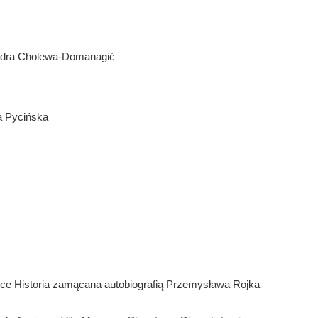
ndra Cholewa-Domanagić
 Pycińska
iążce Historia zamącana autobiografią Przemysława Rojka