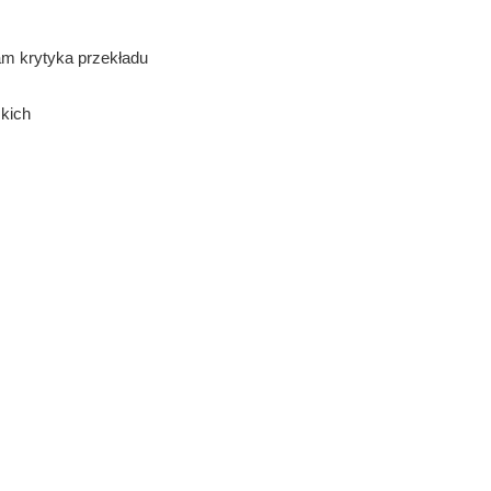
nam krytyka przekładu
skich