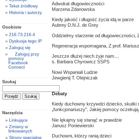
Adwokat długowieczności
Tekst źródłowy
Marzena Zdanowska
Historia i autorzy
Kiedy jakość i długość życia idą w parze
Aubrey D.N.J. de Grey
Osobiste
216.73.216.4
Oddzielmy starzenie od długowieczności,
Dyskusja tego IP
Regeneracja wspomagana, Z prof. Mariu
Zaloguj się
Zaloguj przy
Jeszcze dłużej niech żyje nam…
pomocy
s. Barbara Chyrowicz SSPS
Facebook
Connect
Nowi Wspaniali Ludzie
Jewgienij T. Olejniczak
Szukaj
Debaty
Kiedy duchowny krzywdzi dziecko, skutki s
„funkcjonariuszy”. Jakiej pomocy oczekują 
Narzędzia
Nie lękajmy się stanąć w prawdzie
Linkujące
Janusz Poniewierski
Zmiany w
linkowanych
Duchowni, którzy ranią dzieci
Strony specjalne