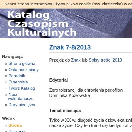
Nasza strona internetowa używa plików cookie (tzw. ciasteczka) w c
Znak 7-8/2013
Nawigacja
Przejdź do
Znak
lub
Spisy treści 2013
Strona główna
Ostatnie zmiany
Poradnik
Edytorial
O serwisie
Twórz Katalog
Zero tolerancji dla chronienia pedofilów
Nasi
Dominika Kozłowska
wolontariusze
Dary pieniężne
Temat miesiąca
Widok
Tylko w XX w. długość życia człowieka zw
Strona
nasze życie. Czy ten trend się kiedyś zat
Dyskusja