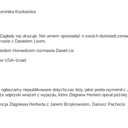
Dominika Kozłowska
Zagłady się ukazuje. Nie umiem opowiadać o swoich doświadczeniach
ozmowie z Danielem Lisem.
zardem Horowitzem rozmawia Daniel Lis
ków USA–Izrael
 ogłaszamy niepublikowane dotychczas listy, jakie poeta wymienił z
e odpryski wrażeń z wyjazdu, które Zbigniew Herbert opisał późnie
ncja Zbigniewa Herberta z Janem Brzękowskim, Dariusz Pachocki