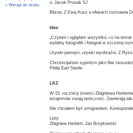
o. Jacek Prusak SJ
Wersja do druku
Blizna, Z Ewą Kusz o ofiarach rozmawia 
Idee
„Czytam i oglądam wszystko, co na temat 
wybitny fotografik i fotograf w szczerej r
Urywki pamięci, urywki wyobraźni, Z Rys
Chrześcijański syjonizm jako filar stosun
Philip Earl Steele
LKZ
W 15. rocznicę śmierci Zbigniewa Herberta
wzajemnie swoją twórczość. Zawierają takż
Nie chciałem być emigrantem. Koresponde
Listy
Zbigniew Herbert, Jan Brzękowski