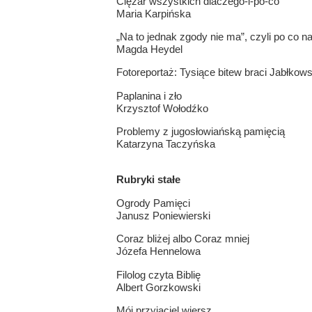
Ciężar wszystkich dlaczego-i-po-co
Maria Karpińska
„Na to jednak zgody nie ma”, czyli po co 
Magda Heydel
Fotoreportaż: Tysiące bitew braci Jabłkow
Paplanina i zło
Krzysztof Wołodźko
Problemy z jugosłowiańską pamięcią
Katarzyna Taczyńska
Rubryki stałe
Ogrody Pamięci
Janusz Poniewierski
Coraz bliżej albo Coraz mniej
Józefa Hennelowa
Filolog czyta Biblię
Albert Gorzkowski
Mój przyjaciel wiersz