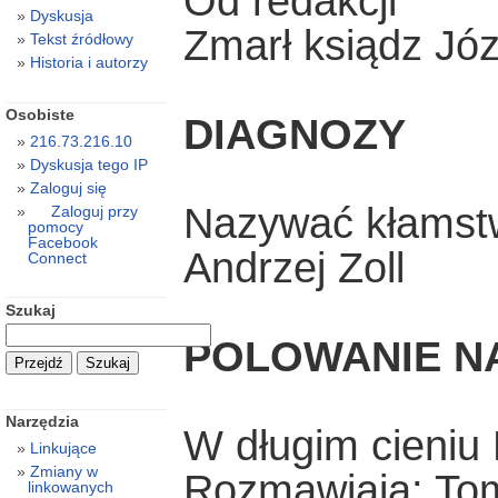
Od redakcji
Dyskusja
Zmarł ksiądz Józ
Tekst źródłowy
Historia i autorzy
Osobiste
DIAGNOZY
216.73.216.10
Dyskusja tego IP
Zaloguj się
Nazywać kłamstw
Zaloguj przy
pomocy
Facebook
Andrzej Zoll
Connect
Szukaj
POLOWANIE NA
Narzędzia
W długim cieniu 
Linkujące
Zmiany w
Rozmawiają: Tom
linkowanych