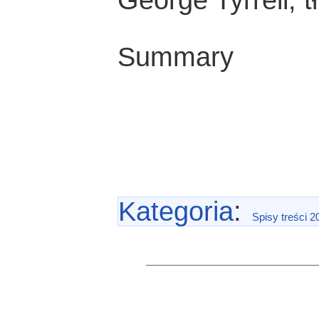
George Tyrrell,
Summary
Kategoria
:
Spisy treści 2