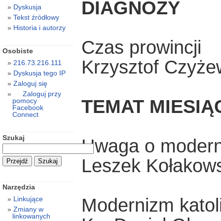
DIAGNOZY
Dyskusja
Tekst źródłowy
Historia i autorzy
Czas prowincji
Osobiste
Krzysztof Czyże
216.73.216.111
Dyskusja tego IP
Zaloguj się
Zaloguj przy
TEMAT MIESIĄ
pomocy
Facebook
Connect
Szukaj
Uwaga o modern
Leszek Kołakows
Narzędzia
Linkujące
Modernizm katoli
Zmiany w
linkowanych