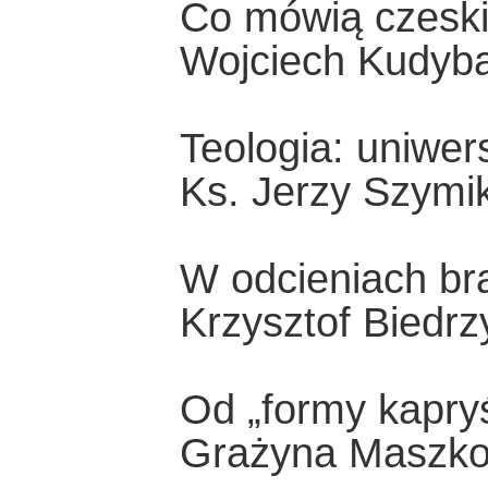
Co mówią czeski
Wojciech Kudyb
Teologia: uniwer
Ks. Jerzy Szymi
W odcieniach brą
Krzysztof Biedrz
Od „formy kapryś
Grażyna Maszk