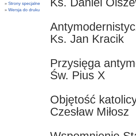
Ks. Daniel Olsze
Strony specjalne
Wersja do druku
Antymodernisty
Ks. Jan Kracik
Przysięga antym
Św. Pius X
Objętość katoli
Czesław Miłosz