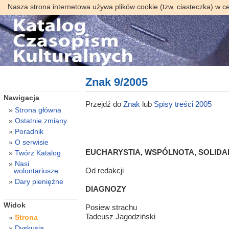
Nasza strona internetowa używa plików cookie (tzw. ciasteczka) w c
Znak 9/2005
Nawigacja
Przejdź do
Znak
lub
Spisy treści 2005
Strona główna
Ostatnie zmiany
Poradnik
O serwisie
EUCHARYSTIA, WSPÓLNOTA, SOLID
Twórz Katalog
Nasi
Od redakcji
wolontariusze
Dary pieniężne
DIAGNOZY
Widok
Posiew strachu
Tadeusz Jagodziński
Strona
Dyskusja