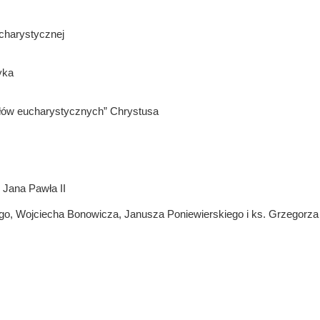
charystycznej
yka
łów eucharystycznych” Chrystusa
 Jana Pawła II
go, Wojciecha Bonowicza, Janusza Poniewierskiego i ks. Grzegorza