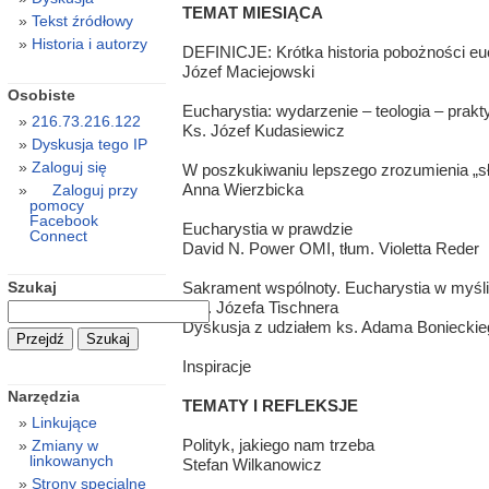
TEMAT MIESIĄCA
Tekst źródłowy
Historia i autorzy
DEFINICJE: Krótka historia pobożności eu
Józef Maciejowski
Osobiste
Eucharystia: wydarzenie – teologia – prakt
216.73.216.122
Ks. Józef Kudasiewicz
Dyskusja tego IP
Zaloguj się
W poszkukiwaniu lepszego zrozumienia „s
Anna Wierzbicka
Zaloguj przy
pomocy
Facebook
Eucharystia w prawdzie
Connect
David N. Power OMI, tłum. Violetta Reder
Szukaj
Sakrament wspólnoty. Eucharystia w myśli
i ks. Józefa Tischnera
Dyskusja z udziałem ks. Adama Bonieckie
Inspiracje
Narzędzia
TEMATY I REFLEKSJE
Linkujące
Polityk, jakiego nam trzeba
Zmiany w
linkowanych
Stefan Wilkanowicz
Strony specjalne