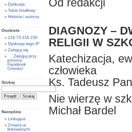
Od redakcji
Dyskusja
Tekst źródłowy
Historia i autorzy
DIAGNOZY – 
Osobiste
216.73.216.230
RELIGII W SZ
Dyskusja tego IP
Zaloguj się
Katechizacja, ew
Zaloguj przy
pomocy
Facebook
człowieka
Connect
Ks. Tadeusz Pa
Szukaj
Nie wierzę w sz
Michał Bardel
Narzędzia
Linkujące
Zmiany w
linkowanych