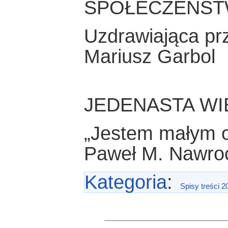
SPOŁECZEŃST
Uzdrawiająca pr
Mariusz Garbol
JEDENASTA W
„Jestem małym 
Paweł M. Nawro
Kategoria
:
Spisy treści 2