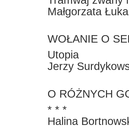
Małgorzata Łuka
WOŁANIE O SE
Utopia
Jerzy Surdykows
O RÓŻNYCH G
* * *
Halina Bortnows