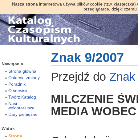
Nasza strona internetowa używa plików cookie (tzw. ciasteczka)
przeglądarce, dzięki czemu
Znak 9/2007
Nawigacja
Strona główna
Przejdź do
Zna
Ostatnie zmiany
Poradnik
O serwisie
MILCZENIE ŚW
Twórz Katalog
Nasi
MEDIA WOBEC
wolontariusze
Dary pieniężne
Widok
Strona