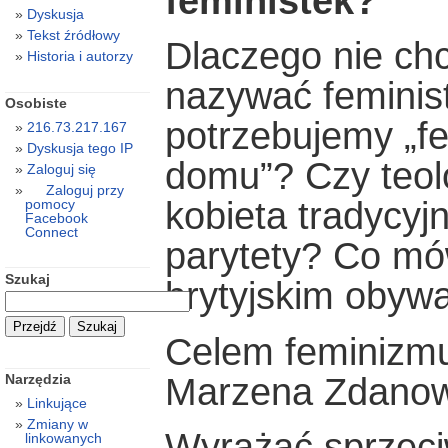
feministek?
Dyskusja
Tekst źródłowy
Dlaczego nie ch
Historia i autorzy
nazywać feminis
Osobiste
potrzebujemy „fe
216.73.217.167
Dyskusja tego IP
domu”? Czy teol
Zaloguj się
Zaloguj przy
kobieta tradycy
pomocy
Facebook
Connect
parytety? Co mó
Szukaj
brytyjskim obywa
Celem feminizmu
Marzena Zdano
Narzędzia
Linkujące
Zmiany w
Wyrażać sprzeci
linkowanych