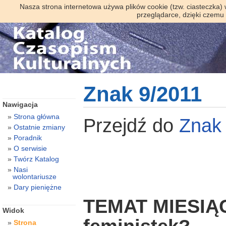
Nasza strona internetowa używa plików cookie (tzw. ciasteczka)
przeglądarce, dzięki czemu
Znak 9/2011
Nawigacja
Strona główna
Przejdź do
Znak
Ostatnie zmiany
Poradnik
O serwisie
Twórz Katalog
Nasi
wolontariusze
Dary pieniężne
TEMAT MIESIĄCA
Widok
Strona