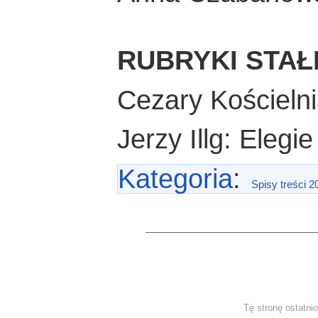
RUBRYKI STAŁ
Cezary Kościelni
Jerzy Illg: Eleg
Kategoria
:
Spisy treści 2
Tę stronę ostatni