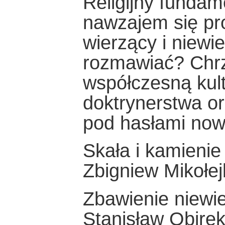
Religijny fundam
nawzajem się pr
wierzący i niewie
rozmawiać? Chrze
współczesną kul
doktrynerstwa or
pod hasłami nowe
Skała i kamienie
Zbigniew Mikołej
Zbawienie niewi
Stanisław Obire