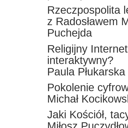
Rzeczpospolita 
z Radosławem 
Puchejda
Religijny Interne
interaktywny?
Paula Płukarska
Pokolenie cyfro
Michał Kocikows
Jaki Kościół, tac
Miłosz Puczydło