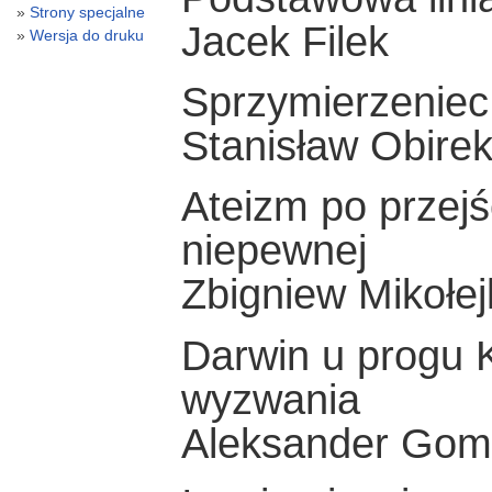
Strony specjalne
Jacek Filek
Wersja do druku
Sprzymierzeniec 
Stanisław Obire
Ateizm po przejś
niepewnej
Zbigniew Mikołej
Darwin u progu K
wyzwania
Aleksander Gom