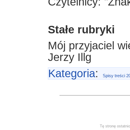
Czytelnicy: "Zna
Stałe rubryki
Mój przyjaciel wi
Jerzy Illg
Kategoria
:
Spisy treści 2
Tę stronę ostatni