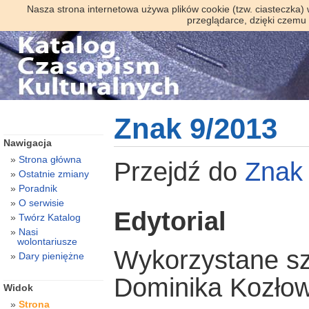
Nasza strona internetowa używa plików cookie (tzw. ciasteczka)
przeglądarce, dzięki czemu
Znak 9/2013
Nawigacja
Strona główna
Przejdź do
Znak
Ostatnie zmiany
Poradnik
O serwisie
Edytorial
Twórz Katalog
Nasi
wolontariusze
Wykorzystane s
Dary pieniężne
Dominika Kozło
Widok
Strona