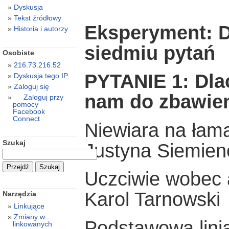
Dyskusja
Tekst źródłowy
Eksperyment: D
Historia i autorzy
siedmiu pytań
Osobiste
216.73.216.52
PYTANIE 1: Dla
Dyskusja tego IP
Zaloguj się
nam do zbawien
Zaloguj przy
pomocy
Facebook
Connect
Niewiara na łam
Szukaj
Justyna Siemien
Uczciwie wobec 
Karol Tarnowski
Narzędzia
Linkujące
Zmiany w
Podstawowa linia
linkowanych