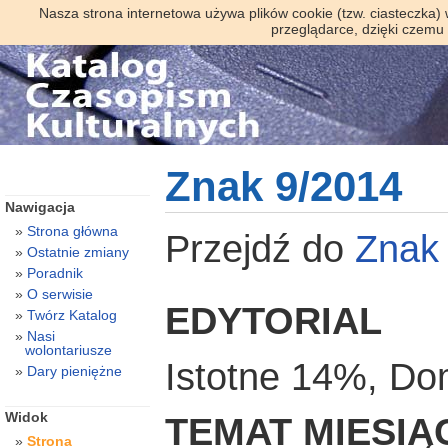
Nasza strona internetowa używa plików cookie (tzw. ciasteczka)
przeglądarce, dzięki czemu
Znak 9/2014
Nawigacja
Strona główna
Przejdź do
Znak
Ostatnie zmiany
Poradnik
O serwisie
EDYTORIAL
Twórz Katalog
Nasi
wolontariusze
Istotne 14%, Do
Dary pieniężne
Widok
TEMAT MIESIĄ
Strona