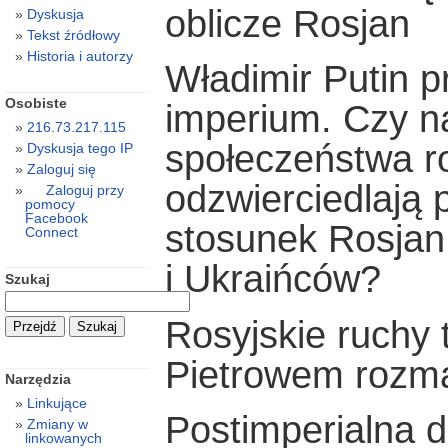
oblicze Rosjan
Dyskusja
Tekst źródłowy
Historia i autorzy
Władimir Putin 
Osobiste
imperium. Czy na
216.73.217.115
społeczeństwa r
Dyskusja tego IP
Zaloguj się
odzwierciedlają 
Zaloguj przy
pomocy
Facebook
stosunek Rosjan
Connect
i Ukraińców?
Szukaj
Rosyjskie ruchy 
Pietrowem rozm
Narzędzia
Linkujące
Postimperialna d
Zmiany w
linkowanych