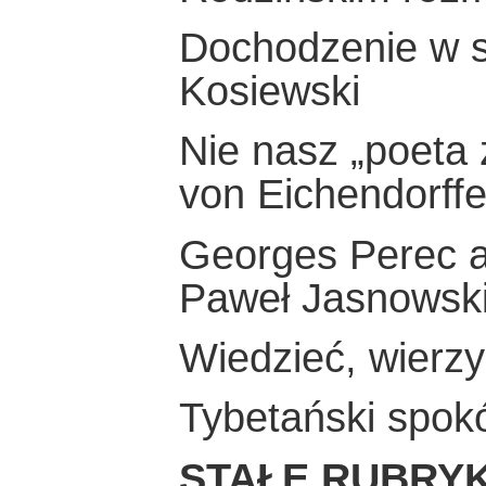
Dochodzenie w sp
Kosiewski
Nie nasz „poeta z
von Eichendorff
Georges Perec a
Paweł Jasnowsk
Wiedzieć, wierzy
Tybetański spokó
STAŁE RUBRYK