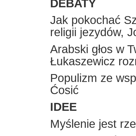
DEBATY
Jak pokochać S
religii jezydów,
Arabski głos w 
Łukaszewicz roz
Populizm ze wsp
Ćosić
IDEE
Myślenie jest rz