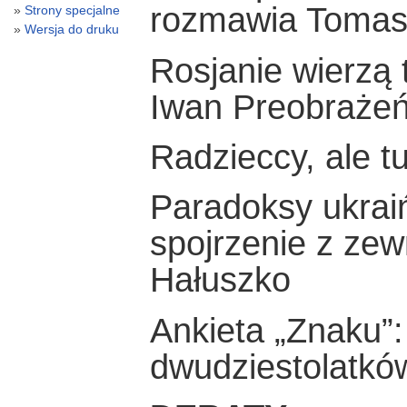
rozmawia Tomas
Strony specjalne
Wersja do druku
Rosjanie wierzą 
Iwan Preobrażeń
Radzieccy, ale tu
Paradoksy ukraiń
spojrzenie z zew
Hałuszko
Ankieta „Znaku”:
dwudziestolatkó