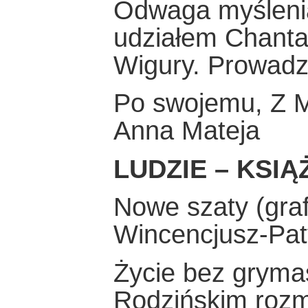
Odwaga myślenia,
udziałem Chantal 
Wigury. Prowadz
Po swojemu, Z 
Anna Mateja
LUDZIE – KSIĄ
Nowe szaty (grafi
Wincencjusz-Pa
Życie bez gryma
Rodzińskim roz