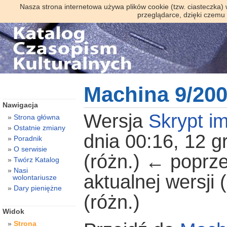
Nasza strona internetowa używa plików cookie (tzw. ciasteczka)
przeglądarce, dzięki czemu
Machina 9/20
Nawigacja
Wersja
Skrypt im
Strona główna
Ostatnie zmiany
dnia 00:16, 12 g
Poradnik
O serwisie
(różn.) ← poprze
Twórz Katalog
Nasi
aktualnej wersji
wolontariusze
Dary pieniężne
(różn.)
Widok
Strona