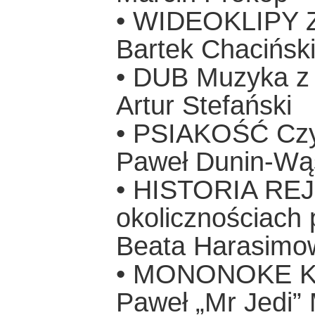
• WIDEOKLIPY Z
Bartek Chacińsk
• DUB Muzyka z 
Artur Stefański
• PSIAKOŚĆ Czy 
Paweł Dunin-Wą
• HISTORIA REJ
okolicznościach 
Beata Harasimo
• MONONOKE Ksi
Paweł „Mr Jedi”