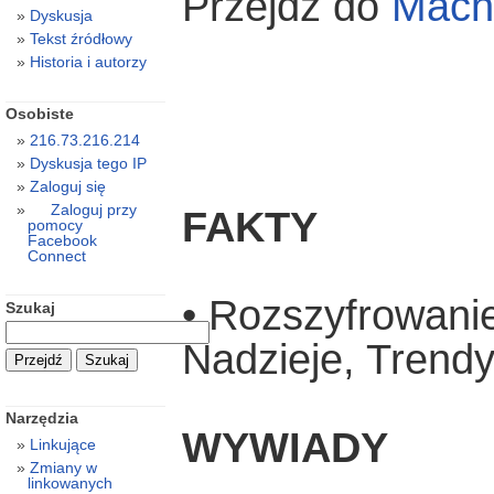
Przejdź do
Mach
Dyskusja
Tekst źródłowy
Historia i autorzy
Osobiste
216.73.216.214
Dyskusja tego IP
Zaloguj się
Zaloguj przy
FAKTY
pomocy
Facebook
Connect
• Rozszyfrowani
Szukaj
Nadzieje, Trend
Narzędzia
WYWIADY
Linkujące
Zmiany w
linkowanych