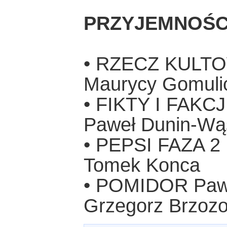
PRZYJEMNOŚC
• RZECZ KULTOW
Maurycy Gomuli
• FIKTY I FAKCJ
Paweł Dunin-Wą
• PEPSI FAZA 2 
Tomek Konca
• POMIDOR Pawe
Grzegorz Brzoz