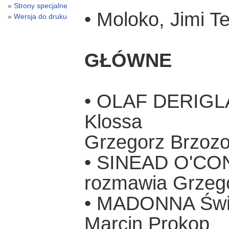
Strony specjalne
• Moloko, Jimi T
Wersja do druku
GŁÓWNE
• OLAF DERIGLA
Klossa
Grzegorz Brzoz
• SINEAD O'CO
rozmawia Grzeg
• MADONNA Święt
Marcin Prokop