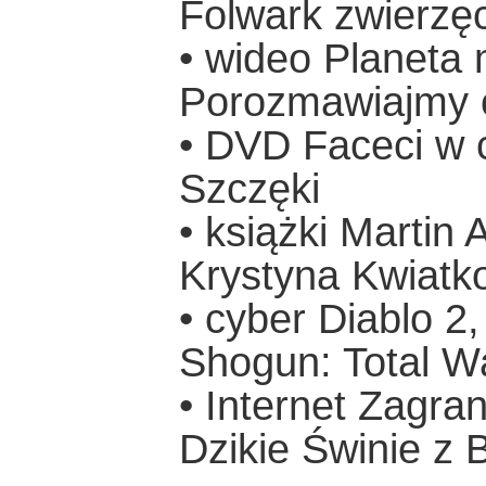
Folwark zwierzęcy
• wideo Planeta 
Porozmawiajmy o
• DVD Faceci w c
Szczęki
• książki Martin
Krystyna Kwiatk
• cyber Diablo 2
Shogun: Total Wa
• Internet Zagra
Dzikie Świnie z 