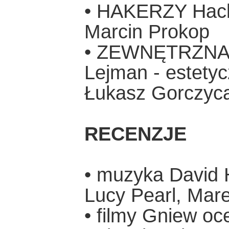
• HAKERZY Hack
Marcin Prokop
• ZEWNĘTRZNA 
Lejman - estetyc
Łukasz Gorczyc
RECENZJE
• muzyka David 
Lucy Pearl, Mar
• filmy Gniew oc