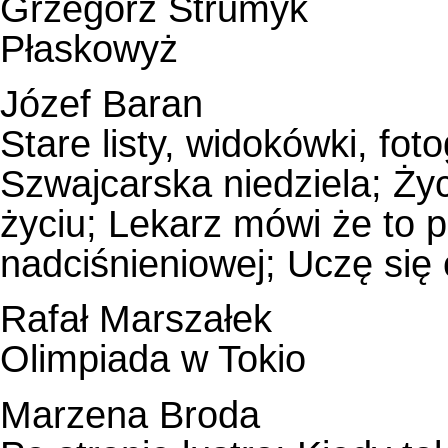
Grzegorz Strumyk
Płaskowyż
Józef Baran
Stare listy, widokówki, fotog
Szwajcarska niedziela; Ży
życiu; Lekarz mówi że to 
nadciśnieniowej; Uczę się
Rafał Marszałek
Olimpiada w Tokio
Marzena Broda