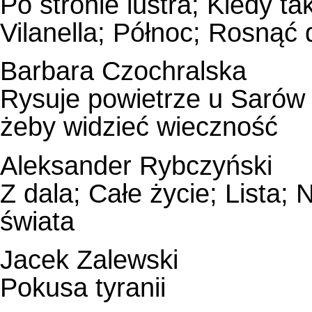
Po stronie lustra; Kiedy ta
Vilanella; Północ; Rosnąć 
Barbara Czochralska
Rysuje powietrze u Sarów 
żeby widzieć wieczność
Aleksander Rybczyński
Z dala; Całe życie; Lista;
świata
Jacek Zalewski
Pokusa tyranii