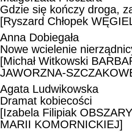
Gdzie się kończy droga, z
[Ryszard Chłopek WĘGIE
Anna Dobiegała
Nowe wcielenie nierządnic
[Michał Witkowski BAR
JAWORZNA-SZCZAKOWE
Agata Ludwikowska
Dramat kobiecości
[Izabela Filipiak OBSZ
MARII KOMORNICKIEJ]