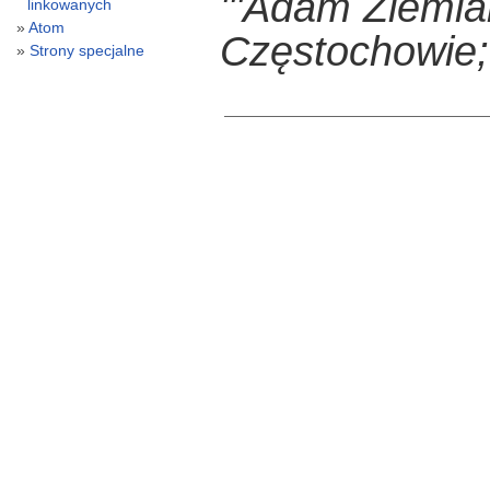
'''Adam Ziemia
linkowanych
Atom
Częstochowie;<
Strony specjalne