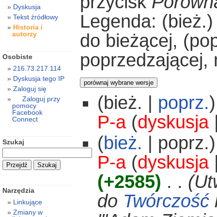
przycisk
Porówna
Dyskusja
Legenda: (bież.)
Tekst źródłowy
Historia i
autorzy
do bieżącej, (po
poprzedzającej,
Osobiste
216.73.217.114
Dyskusja tego IP
Zaloguj się
(bież. |
poprz.
)
Zaloguj przy
pomocy
Facebook
P-a
(
dyskusja
Connect
(
bież.
| poprz.)
Szukaj
P-a
(
dyskusja
(+2585)
‎
. .
(Ut
Narzędzia
do
Twórczość
Linkujące
Zmiany w