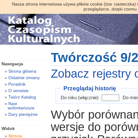
Nasza strona internetowa używa plików cookie (tzw. ciasteczka)
przeglądarce, dzięki czemu
Twórczość 9/20
Nawigacja
Zobacz rejestry o
Strona główna
Ostatnie zmiany
Poradnik
Przeglądaj historię
O serwisie
Twórz Katalog
Do roku (włącznie)
Do mies
Nasi
wolontariusze
Wybór porównani
Dary pieniężne
wersje do porówn
Widok
Strona