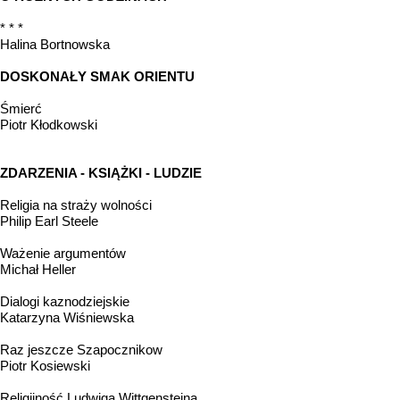
* * *
Halina Bortnowska
DOSKONAŁY SMAK ORIENTU
Śmierć
Piotr Kłodkowski
ZDARZENIA - KSIĄŻKI - LUDZIE
Religia na straży wolności
Philip Earl Steele
Ważenie argumentów
Michał Heller
Dialogi kaznodziejskie
Katarzyna Wiśniewska
Raz jeszcze Szapocznikow
Piotr Kosiewski
Religijność Ludwiga Wittgensteina