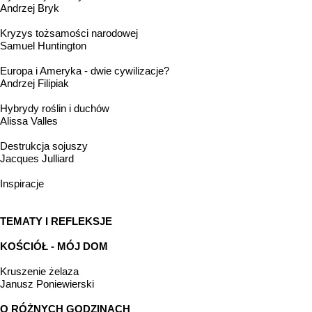
Andrzej Bryk
Kryzys tożsamości narodowej
Samuel Huntington
Europa i Ameryka - dwie cywilizacje?
Andrzej Filipiak
Hybrydy roślin i duchów
Alissa Valles
Destrukcja sojuszy
Jacques Julliard
Inspiracje
TEMATY I REFLEKSJE
KOŚCIÓŁ - MÓJ DOM
Kruszenie żelaza
Janusz Poniewierski
O RÓŻNYCH GODZINACH