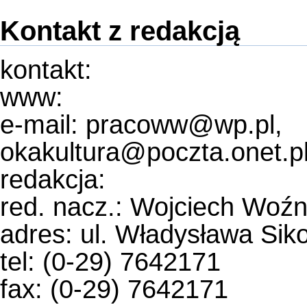
Kontakt z redakcją
kontakt:
www:
e-mail: pracoww@wp.pl,
okakultura@poczta.onet.p
redakcja:
red. nacz.: Wojciech Woźn
adres: ul. Władysława Sik
tel: (0-29) 7642171
fax: (0-29) 7642171