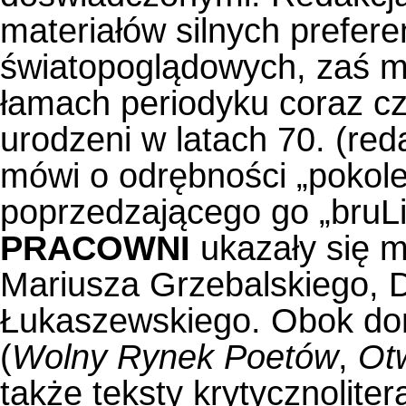
materiałów silnych prefere
światopoglądowych, zaś mn
łamach periodyku coraz czę
urodzeni w latach 70. (re
mówi o odrębności „pokol
poprzedzającego go „bruLi
PRACOWNI
ukazały się m
Mariusza Grzebalskiego, D
Łukaszewskiego. Obok do
(
Wolny Rynek Poetów
,
Ot
także teksty krytycznoliter