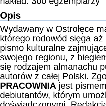
nakład: 300 egzemplarzy
Opis
Wydawany w Ostrołęce mag
którego rodowód sięga aż 
pismo kulturalne zajmujące 
swojego regionu, z biegiem
się rodzajem almanachu pu
autorów z całej Polski. Z
PRACOWNIA
jest pismem
debiutantów, którym umożl
doświadczonymi. Redakcja