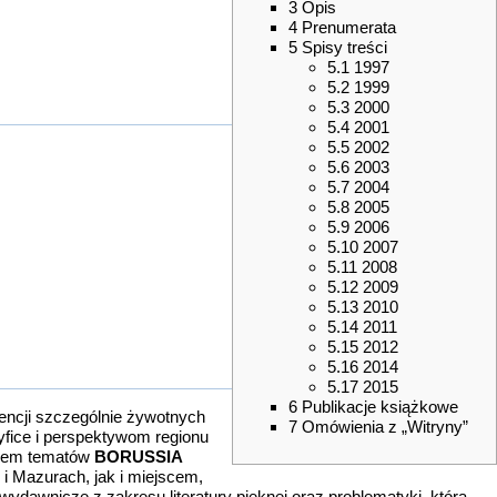
3
Opis
4
Prenumerata
5
Spisy treści
5.1
1997
5.2
1999
5.3
2000
5.4
2001
5.5
2002
5.6
2003
5.7
2004
5.8
2005
5.9
2006
5.10
2007
5.11
2008
5.12
2009
5.13
2010
5.14
2011
5.15
2012
5.16
2014
5.17
2015
6
Publikacje książkowe
ndencji szczególnie żywotnych
7
Omówienia z „Witryny”
cyfice i perspektywom regionu
ęgiem tematów
BORUSSIA
i Mazurach, jak i miejscem,
wydawnicze z zakresu literatury pięknej oraz problematyki, którą