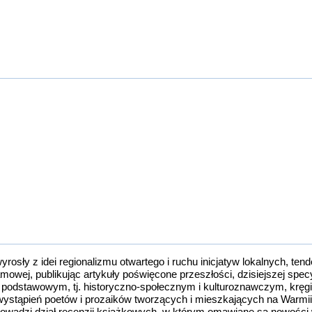
wyrosły z idei regionalizmu otwartego i ruchu inicjatyw lokalnych, te
amowej, publikując artykuły poświęcone przeszłości, dzisiejszej spe
. Poza podstawowym, tj. historyczno-społecznym i kulturoznawczym, kr
ystąpień poetów i prozaików tworzących i mieszkających na Warmii 
 prowadzi dział recenzji książkowych, w którym omawiane są nowości 