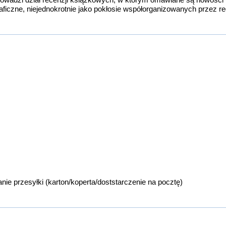
czne, niejednokrotnie jako pokłosie współorganizowanych przez redak
nie przesyłki (karton/koperta/doststarczenie na pocztę)