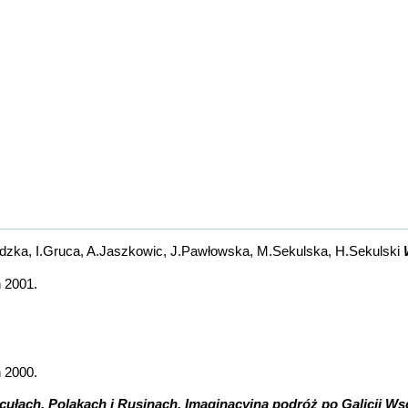
adzka, I.Gruca, A.Jaszkowic, J.Pawłowska, M.Sekulska, H.Sekulski
 2001.
 2000.
cułach, Polakach i Rusinach. Imaginacyjna podróż po Galicji Ws