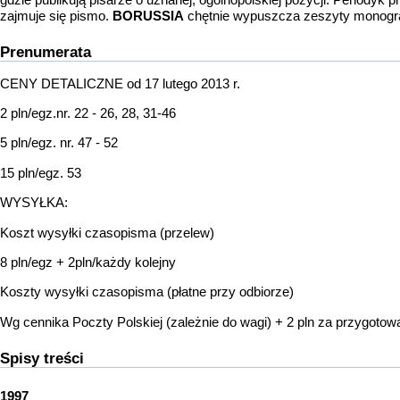
zajmuje się pismo.
BORUSSIA
chętnie wypuszcza zeszyty monografi
Prenumerata
CENY DETALICZNE od 17 lutego 2013 r.
2 pln/egz.nr. 22 - 26, 28, 31-46
5 pln/egz. nr. 47 - 52
15 pln/egz. 53
WYSYŁKA:
Koszt wysyłki czasopisma (przelew)
8 pln/egz + 2pln/każdy kolejny
Koszty wysyłki czasopisma (płatne przy odbiorze)
Wg cennika Poczty Polskiej (zależnie do wagi) + 2 pln za przygotowa
Spisy treści
1997