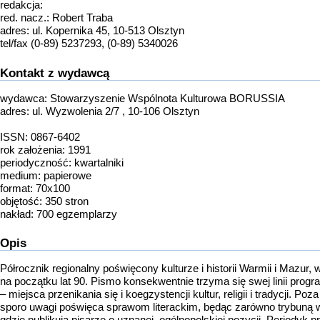
redakcja:
red. nacz.: Robert Traba
adres: ul. Kopernika 45, 10-513 Olsztyn
tel/fax (0-89) 5237293, (0-89) 5340026
Kontakt z wydawcą
wydawca: Stowarzyszenie Wspólnota Kulturowa BORUSSIA
adres: ul. Wyzwolenia 2/7 , 10-106 Olsztyn
ISSN: 0867-6402
rok założenia: 1991
periodyczność:
kwartalniki
medium:
papierowe
format: 70x100
objętość: 350 stron
nakład: 700 egzemplarzy
Opis
Półrocznik regionalny poświęcony kulturze i historii Warmii i Mazur, 
na początku lat 90. Pismo konsekwentnie trzyma się swej linii progr
– miejsca przenikania się i koegzystencji kultur, religii i tradycji
sporo uwagi poświęca sprawom literackim, będąc zarówno trybuną w
gdzie publikują pisarze o uznanej, ogólnopolskiej pozycji. Periodyk