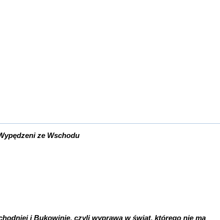
Wypędzeni ze Wschodu
chodniej i Bukowinie, czyli wyprawa w świat, którego nie ma