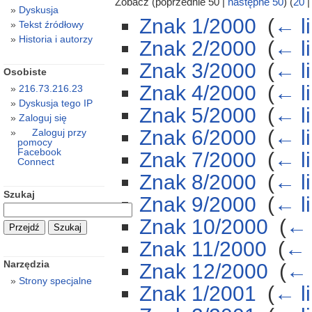
Zobacz (poprzednie 50 |
następne 50
) (
20
Dyskusja
Znak 1/2000
‎
(
← l
Tekst źródłowy
Historia i autorzy
Znak 2/2000
‎
(
← l
Znak 3/2000
‎
(
← l
Osobiste
Znak 4/2000
‎
(
← l
216.73.216.23
Dyskusja tego IP
Znak 5/2000
‎
(
← l
Zaloguj się
Znak 6/2000
‎
(
← l
Zaloguj przy
pomocy
Facebook
Znak 7/2000
‎
(
← l
Connect
Znak 8/2000
‎
(
← l
Szukaj
Znak 9/2000
‎
(
← l
Znak 10/2000
‎
(
← 
Znak 11/2000
‎
(
← 
Narzędzia
Znak 12/2000
‎
(
← 
Strony specjalne
Znak 1/2001
‎
(
← l